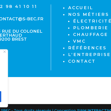
2 98 41 10 11
ACCUEIL
NOS MÉTIERS
ONTACT@S-BEC.FR
ÉLECTRICIT
PLOMBERIE
3 RUE DU COLONEL
CHAUFFAGE
ERTHAUD
9200 BREST
VMC
RÉFÉRENCES
L’ENTREPRISE
CONTACT
| SBEC - Tous droits réservés | Conception
SIAM INTERACTIV