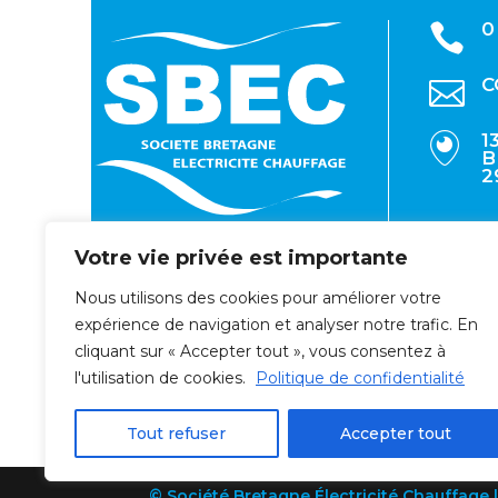
0

C

1

B
2
Votre vie privée est importante
Nous utilisons des cookies pour améliorer votre
expérience de navigation et analyser notre trafic. En
cliquant sur « Accepter tout », vous consentez à
l'utilisation de cookies.
Politique de confidentialité
Tout refuser
Accepter tout
© Société Bretagne Électricité Chauffage 