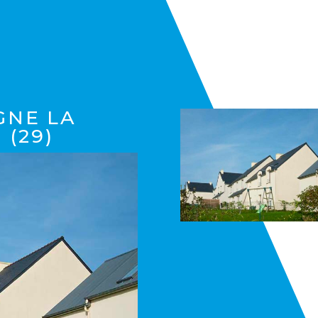
S
GNE LA
 (29)