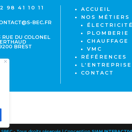
2 98 41 10 11
ACCUEIL
NOS MÉTIERS
ONTACT@S-BEC.FR
ÉLECTRICIT
PLOMBERIE
3 RUE DU COLONEL
CHAUFFAGE
ERTHAUD
9200 BREST
VMC
RÉFÉRENCES
L’ENTREPRISE
CONTACT
| SBEC - Tous droits réservés | Conception
SIAM INTERACTIV