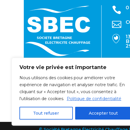
0

C

1

B
2
Votre vie privée est importante
Nous utilisons des cookies pour améliorer votre
expérience de navigation et analyser notre trafic. En
cliquant sur « Accepter tout », vous consentez à
l'utilisation de cookies.
Politique de confidentialité
Tout refuser
Accepter tout
© Société Bretagne Électricité Chauffage 