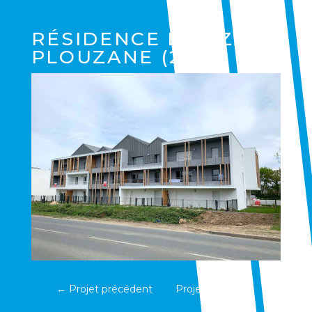
RÉSIDENCE LOEIZA
PLOUZANE (29)
←
Projet précédent
Projet suivant
→