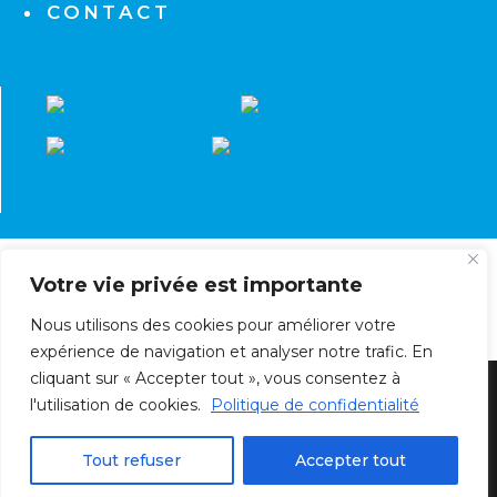
CONTACT
Votre vie privée est importante
Nous utilisons des cookies pour améliorer votre
expérience de navigation et analyser notre trafic. En
cliquant sur « Accepter tout », vous consentez à
l'utilisation de cookies.
Politique de confidentialité
© Société Bretagne Électricité Chauffage | SBEC
- Tous droits réservés | Conception
SIAM
Tout refuser
Accepter tout
INTERACTIVE