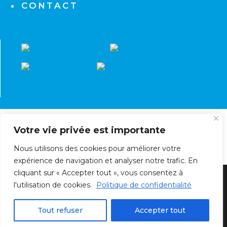
CONTACT
Votre vie privée est importante
Nous utilisons des cookies pour améliorer votre
expérience de navigation et analyser notre trafic. En
cliquant sur « Accepter tout », vous consentez à
l'utilisation de cookies.
Politique de confidentialité
© Société Bretagne Électricité Chauffage | SBEC
- Tous droits réservés | Conception
SIAM
Tout refuser
Accepter tout
INTERACTIVE