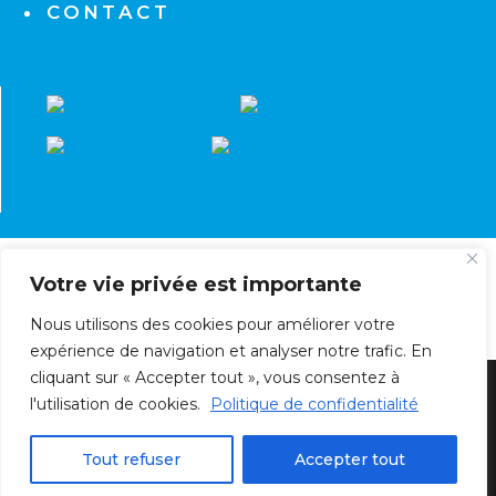
CONTACT
Votre vie privée est importante
Nous utilisons des cookies pour améliorer votre
expérience de navigation et analyser notre trafic. En
cliquant sur « Accepter tout », vous consentez à
l'utilisation de cookies.
Politique de confidentialité
© Société Bretagne Électricité Chauffage | SBEC
- Tous droits réservés | Conception
SIAM
Tout refuser
Accepter tout
INTERACTIVE