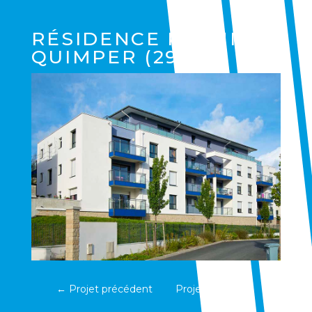
RÉSIDENCE KERNISY
QUIMPER (29)
←
Projet précédent
Projet suivant
→